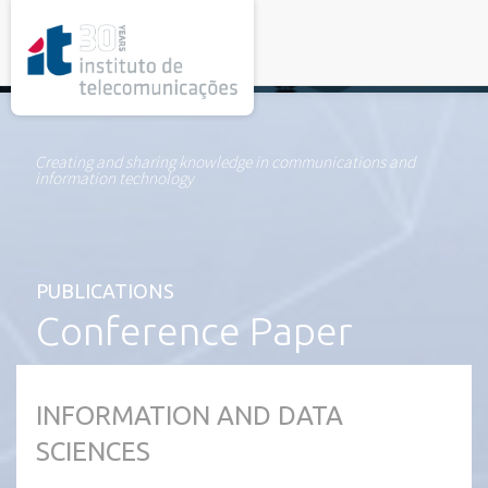
rel="stylesheet">
Creating and sharing knowledge in communications and
information technology
PUBLICATIONS
Conference Paper
INFORMATION AND DATA
SCIENCES