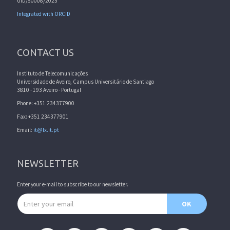
UID/50008/2025
Integrated with ORCID
CONTACT US
Instituto de Telecomunicações
Universidade de Aveiro, Campus Universitário de Santiago
3810 - 193 Aveiro - Portugal
Phone: +351 234377900
Fax: +351 234377901
Email:
it@lx.it.pt
NEWSLETTER
Enter your e-mail to subscribe to our newsletter.
Email address
OK