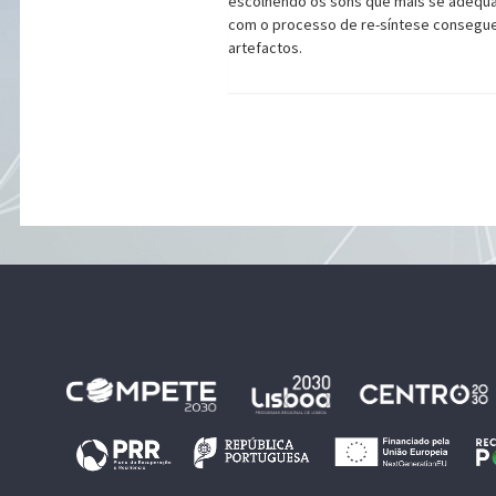
escolhendo os sons que mais se adequam
com o processo de re-síntese consegue
artefactos.