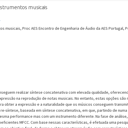
nstrumentos musicais
.
 musicais, Proc AES Encontro de Engenharia de Áudio da AES Portugal, Porto
onseguem realizar síntese concatenativa com elevada qualidade, oferece
expressão na reprodução de notas musicais. No entanto, estas opções sã
para obter a expressão e a naturalidade que os músicos conseguem transmi
 re-síntese, baseada em síntese concatenativa, em que, partindo de numa
esma performance mas com um instrumento diferente. Na fase de análise, é
oeficientes MFCC. Com base nessas características, é efetuada uma pesqu