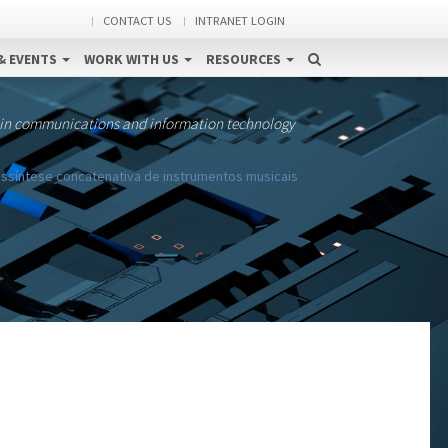
CONTACT US
INTRANET LOGIN
& EVENTS
WORK WITH US
RESOURCES
 in communications and information technology
ssíntese concatenativa de instrumentos musicais