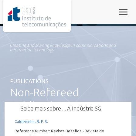
rel="stylesheet">
Toggle
Creating and sharing knowledge in communications and
information technology
PUBLICATIONS
Non-Refereed
Publication
Saiba mais sobre ... A Indústria 5G
Caldeirinha, R. F. S.
Reference Number: Revista Desafios - Revista de