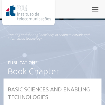
rel="stylesheet">
Toggle
Creating and sharing knowledge in communications and
information technology
PUBLICATIONS
Book Chapter
BASIC SCIENCES AND ENABLING
TECHNOLOGIES