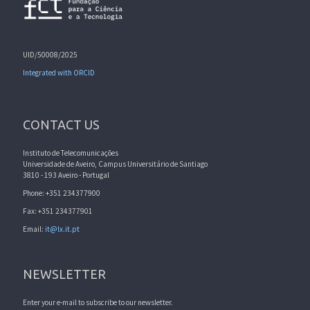
UID/50008/2025
Integrated with ORCID
CONTACT US
Instituto de Telecomunicações
Universidade de Aveiro, Campus Universitário de Santiago
3810 - 193 Aveiro - Portugal
Phone: +351 234377900
Fax: +351 234377901
Email:
it@lx.it.pt
NEWSLETTER
Enter your e-mail to subscribe to our newsletter.