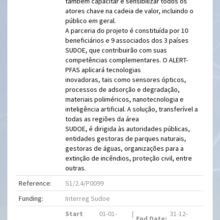
também capacitar e sensibilizar todos os
atores chave na cadeia de valor, incluindo o
público em geral.
A parceria do projeto é constituída por 10
beneficiários e 9 associados dos 3 países
SUDOE, que contribuirão com suas
competências complementares. O ALERT-
PFAS aplicará tecnologias
inovadoras, tais como sensores ópticos,
processos de adsorção e degradação,
materiais poliméricos, nanotecnologia e
inteligência artificial. A solução, transferível a
todas as regiões da área
SUDOE, é dirigida às autoridades públicas,
entidades gestoras de parques naturais,
gestoras de águas, organizações para a
extinção de incêndios, proteção civil, entre
outras.
Reference:
S1/2.4/P0099
Funding:
Interreg Sudoe
Start
01-01-
|
31-12-
End Date: