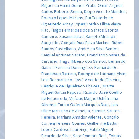
Miguel da Gama Gomes Prata
,
Omar Zagnoli
,
Carlos Roberto Senna
,
Diogo Vicente Mendes
,
Rodrigo Lopes Martins
,
Rui Eduardo de
Figueiredo Arnay Lopes
,
Pedro Filipe Vieira
Rito
,
Tiago Fernandes dos Santos Cabrita
Carneiro
,
Susana Isabel Barreto Miranda
Sargento
,
Gonçalo Dias Paiva Martins
,
Rúben
Santos Castelhano
,
André da Silva Santos
,
Samuel Antunes Santos
,
Francisco Soares de
Carvalho
,
Tiago Ribeiro dos Santos
,
Bernardo
Gabriel Ferreira Dominguez
,
Bernardo De
Francesco Barreto
,
Rodrigo de Larmand Alvim
Leal Rosmaninho
,
José Vicente de Oliveira
,
Henrique de Figueiredo Chaves
,
Duarte
Miguel Garcia Raposo
,
Ricardo José Coelho
de Figueiredo
,
Vinícius Magno Uchôa Lima
Oliveira
,
Eurico Osório Marques Dias
,
Luís
Filipe Martinho de Almeida
,
Samuel Santos
Pereira
,
Mariana Amador Valente
,
Gonçalo
Correia Ferreira Gomes
,
Guilherme Baltar
Lopes Cardoso Lourenço
,
Fábio Miguel
Ricardo da Silva
,
Sara Coimbra Reis
,
Tomás