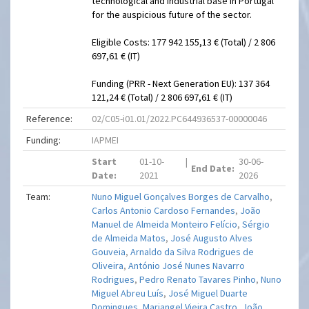
technological and industrial base in Portugal
for the auspicious future of the sector.
Eligible Costs: 177 942 155,13 € (Total) / 2 806
697,61 € (IT)
Funding (PRR - Next Generation EU): 137 364
121,24 € (Total) / 2 806 697,61 € (IT)
Reference:
02/C05-i01.01/2022.PC644936537-00000046
Funding:
IAPMEI
Start
01-10-
|
30-06-
End Date:
Date:
2021
2026
Team:
Nuno Miguel Gonçalves Borges de Carvalho
,
Carlos Antonio Cardoso Fernandes
,
João
Manuel de Almeida Monteiro Felício
,
Sérgio
de Almeida Matos
,
José Augusto Alves
Gouveia
,
Arnaldo da Silva Rodrigues de
Oliveira
,
António José Nunes Navarro
Rodrigues
,
Pedro Renato Tavares Pinho
,
Nuno
Miguel Abreu Luís
,
José Miguel Duarte
Domingues
,
Mariangel Vieira Castro
,
João