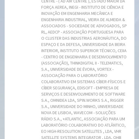
CENTRE - ( AD AIR CENTRE ), ESTADO MAIOR DA
FORÇA AEREA, INEGI - INSTITUTO DE CIÊNCIA E
INOVAÇÃO EM ENGENHARIA MECÂNICA E
ENGENHARIA INDUSTRIAL, VIEIRA DE ALMEIDA &
ASSOCIADOS - SOCIEDADE DE ADVOGADOS, SP
RL, AEDCP - ASSOCIAÇÃO PORTUGUESA PARA
O CLUSTER DAS INDUSTRIAS AERONÁUTICA, DO
ESPAÇO E DA DEFESA, UNIVERSIDADE DA BEIRA
INTERIOR, INSTITUTO SUPERIOR TÉCNICO, CEIIA
- CENTRO DE ENGENHARIA E DESENVOLVIMENTO
(ASSOCIAÇÃO), THINKDIGITAL II - TELEMATICS,
S.A., UNIVERSIDADE DE ÉVORA, VORTEX -
ASSOCIAÇÃO PARA O LABORATÓRIO
COLABORATIVO EM SISTEMAS CÍBER-FÍSICOS E
CÍBER SEGURANÇA, EDISOFT - EMPRESA DE
SERVIÇOS E DESENVOLVIMENTO DE SOFTWARE
S.A., OMNIDEA LDA, SPIN.WORKS S.A., RIGGER
S.A., UNIVERSIDADE DO MINHO, UNIVERSIDADE
NOVA DE LISBOA, WAVECOM - SOLUÇÕES
RÁDIO S.A., +ATLANTIC, ASSOCIAÇÃO PARA UM
LABORATÓRIO COLABORATIVO DO ATLÂNTICO,
EO HIGH-RESOLUTION SATELLITES , LDA, VHR
SATELLITE SYSTEMS INTEGRATOR , LDA, OHB