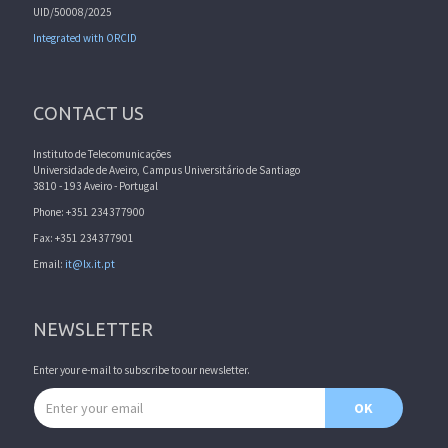
UID/50008/2025
Integrated with ORCID
CONTACT US
Instituto de Telecomunicações
Universidade de Aveiro, Campus Universitário de Santiago
3810 - 193 Aveiro - Portugal
Phone: +351 234377900
Fax: +351 234377901
Email:
it@lx.it.pt
NEWSLETTER
Enter your e-mail to subscribe to our newsletter.
Email address
OK