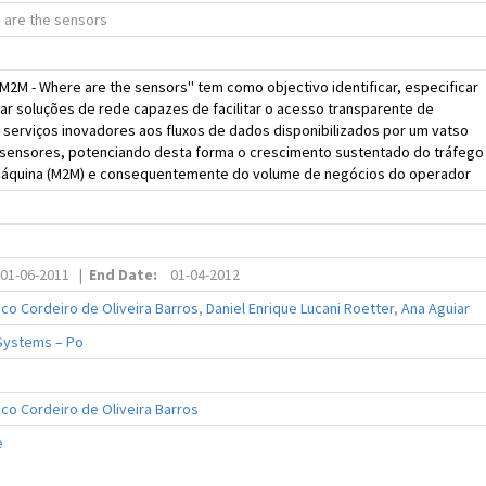
 are the sensors
'M2M - Where are the sensors'' tem como objectivo identificar, especificar
r soluções de rede capazes de facilitar o acesso transparente de
 serviços inovadores aos fluxos de dados disponibilizados por um vatso
 sensores, potenciando desta forma o crescimento sustentado do tráfego
áquina (M2M) e consequentemente do volume de negócios do operador
01-06-2011
|
End Date:
01-04-2012
co Cordeiro de Oliveira Barros
,
Daniel Enrique Lucani Roetter
,
Ana Aguiar
Systems – Po
co Cordeiro de Oliveira Barros
e