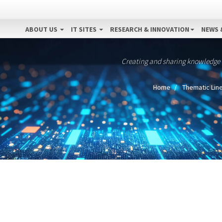
ABOUT US
IT SITES
RESEARCH & INNOVATION
NEWS 
Creating and sharing knowledge
Home
Thematic Lin