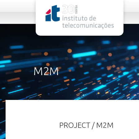
rel="stylesheet">
M2M
PROJECT / M2M