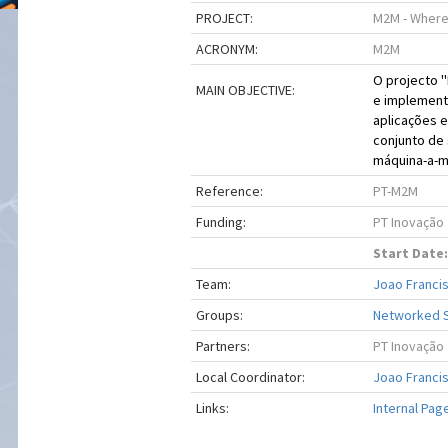
PROJECT:
M2M - Where
ACRONYM:
M2M
O projecto '
MAIN OBJECTIVE:
e implementa
aplicações e
conjunto de
máquina-a-m
Reference:
PT-M2M
Funding:
PT Inovação
Start Date:
Team:
Joao Francis
Groups:
Networked 
Partners:
PT Inovação
Local Coordinator:
Joao Francis
Links:
Internal Pag