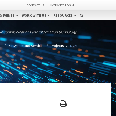
CONTACT US
INTRANET LOGIN
& EVENTS
WORK WITH US
RESOURCES
 in communications and information technology
es
Networks and Services
Projects
M2M