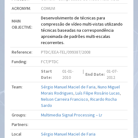
ACRONYM:
COMUVI
Desenvolvimento de técnicas para
MAIN
compressão de vídeo multi-vistas utilizando
OBJECTIVE:
técnicas baseadas na correspondência
aproximada de padrões multi-escalas
recorrentes.
Reference:
PTDC/EEA-TEL/099387/2008
Funding:
FCT/PTDC
Start
01-01-
|
01-07-
End Date:
Date:
2010
2012
Team:
Sérgio Manuel Maciel de Faria
,
Nuno Miguel
Morais Rodrigues
,
Luís Filipe Rosário Lucas
,
Nelson Carreira Francisco
,
Ricardo Rocha
Sardo
Groups:
Multimedia Signal Processing – Lr
Partners:
Local
Sérgio Manuel Maciel de Faria