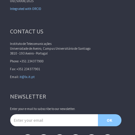
UID/50008/2025
Integrated with ORCID
CONTACT US
Instituto de Telecomunicações
Universidade de Aveiro, Campus Universitário de Santiago
3810 - 193 Aveiro - Portugal
Phone: +351 234377900
Fax: +351 234377901
Email:
it@lx.it.pt
NEWSLETTER
Enter your e-mail to subscribe to our newsletter.
Email address
OK