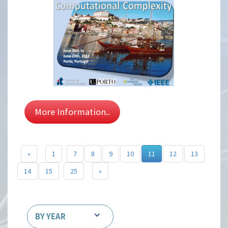
More Information..
«
1
7
8
9
10
11
12
13
14
15
25
»
BY YEAR