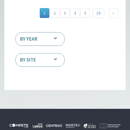
1
2
3
4
5
19
»
BY YEAR
BY SITE