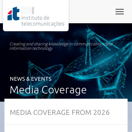
rel="stylesheet">
Toggle
Creating and sharing knowledge in communications and
information technology
NEWS & EVENTS
Media Coverage
MEDIA COVERAGE FROM 2026