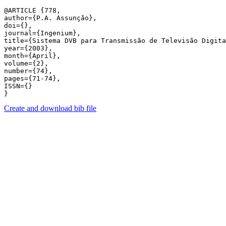
@ARTICLE {778,

author={P.A. Assunção},

doi={},

journal={Ingenium},

title={Sistema DVB para Transmissão de Televisão Digita
year={2003},

month={April},

volume={2},

number={74},

pages={71-74},

ISSN={}

Create and download bib file