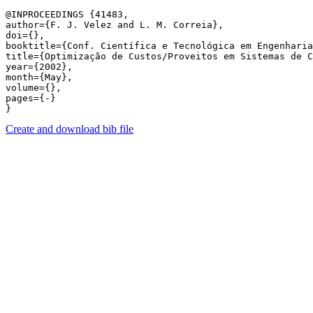
@INPROCEEDINGS {41483,

author={F. J. Velez and L. M. Correia},

doi={},

booktitle={Conf. Científica e Tecnológica em Engenharia
title={Optimização de Custos/Proveitos em Sistemas de C
year={2002},

month={May},

volume={},

pages={-} 

Create and download bib file