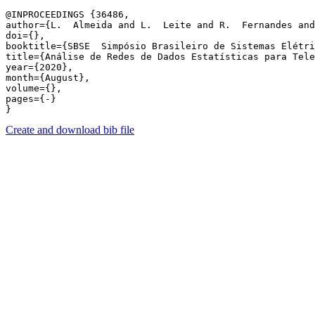
@INPROCEEDINGS {36486,

author={L.  Almeida and L.  Leite and R.  Fernandes and
doi={},

booktitle={SBSE  Simpósio Brasileiro de Sistemas Elétri
title={Análise de Redes de Dados Estatísticas para Tele
year={2020},

month={August},

volume={},

pages={-} 

Create and download bib file