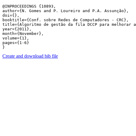
@INPROCEEDINGS {10893,

author={N. Gomes and P. Loureiro and P.A. Assunção},

doi={},

booktitle={Conf. sobre Redes de Computadores - CRC},

title={Algoritmo de gestão da fila DCCP para melhorar a
year={2011},

month={November},

volume={1},

pages={1-6} 

Create and download bib file